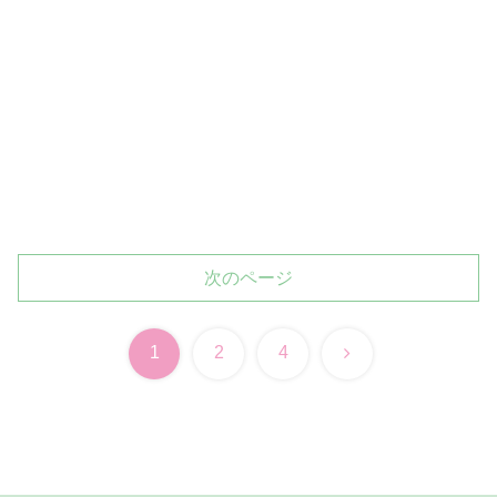
次のページ
次
1
2
4
へ