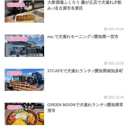
大衆酒場ふくろう 藤が丘店で犬連れ夕飲
ディナー
み♪/名古屋市名東区
2021.10.26
me.で犬連れモーニング♪/愛知県一宮市
モーニング
2021.10.25
37CAFEで犬連れランチ♪/愛知県南知多町
ランチ
2021.10.24
GREEN MOONで犬連れランチ♪/愛知県常
ランチ
滑市