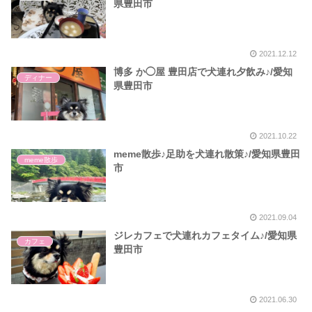
県豊田市
2021.12.12
博多 か◯屋 豊田店で犬連れ夕飲み♪/愛知
ディナー
県豊田市
2021.10.22
meme散歩♪足助を犬連れ散策♪/愛知県豊田
meme散歩
市
2021.09.04
ジレカフェで犬連れカフェタイム♪/愛知県
カフェ
豊田市
2021.06.30