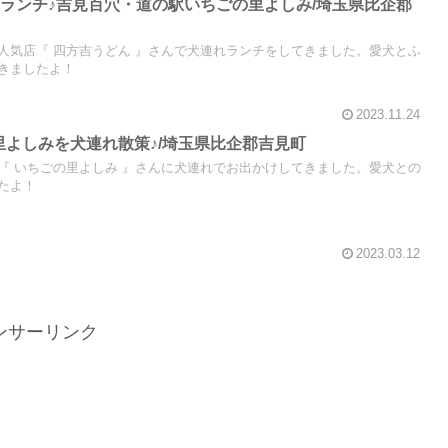
ランチ♪吉見百穴・道の駅いちごの里よしみ/埼玉県比企郡
人気店『 四方吉うどん 』さんで犬連れランチをしてきました。愛犬とふ
きましたよ！
2023.11.24
の里よしみを犬連れ散策♪/埼玉県比企郡吉見町
『 いちごの里よしみ 』さんに犬連れでお出かけしてきました。愛犬との
たよ！
2023.03.12
ンサーリンク