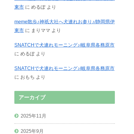
東市
に
めるぽ
より
meme散歩♪神祇大社へ犬連れお参り♪/静岡県伊
東市
に
まりママ
より
SNATCHで犬連れモーニング♪/岐阜県各務原市
に
めるぽ
より
SNATCHで犬連れモーニング♪/岐阜県各務原市
に
おもち
より
アーカイブ
2025年11月
2025年9月