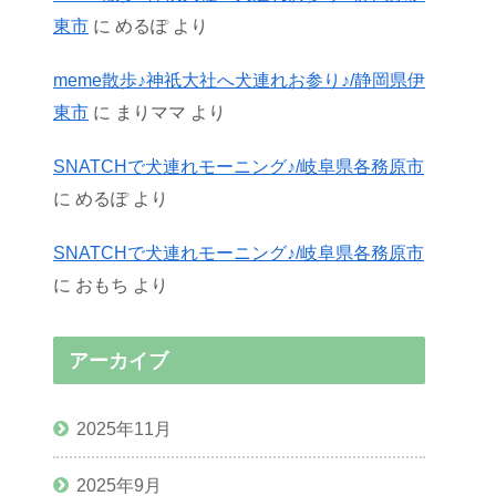
東市
に
めるぽ
より
meme散歩♪神祇大社へ犬連れお参り♪/静岡県伊
東市
に
まりママ
より
SNATCHで犬連れモーニング♪/岐阜県各務原市
に
めるぽ
より
SNATCHで犬連れモーニング♪/岐阜県各務原市
に
おもち
より
アーカイブ
2025年11月
2025年9月