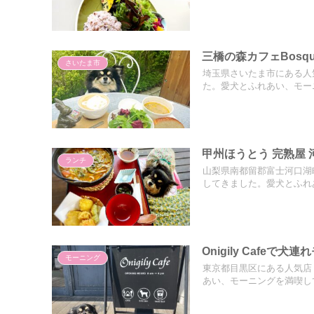
三橋の森カフェBosq
さいたま市
埼玉県さいたま市にある人気
た。愛犬とふれあい、モー
甲州ほうとう 完熟屋
ランチ
山梨県南都留郡富士河口湖町
してきました。愛犬とふれ
Onigily Cafeで
モーニング
東京都目黒区にある人気店『 
あい、モーニングを満喫し