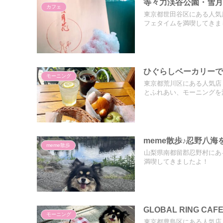
等々力渓谷公園・雪月
カフェ
東京都世田谷区にある人気
フェタイムを満喫してきま
ひぐらしベーカリーで
モーニング
東京都荒川区にある人気店
とふれあい、モーニングを
meme散歩♪忍野八海
meme散歩
山梨県南都留郡忍野村にあ
満喫してきましたよ！
GLOBAL RING 
モーニング
東京都豊島区にある人気店『 