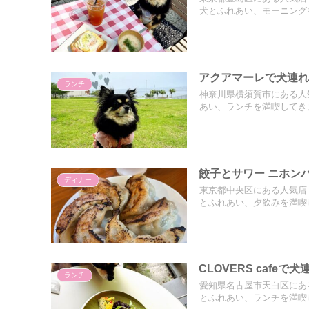
犬とふれあい、モーニング
アクアマーレで犬連れ
ランチ
神奈川県横須賀市にある人
あい、ランチを満喫してき
餃子とサワー ニホン
ディナー
東京都中央区にある人気店
とふれあい、夕飲みを満喫
CLOVERS cafe
ランチ
愛知県名古屋市天白区にある人
とふれあい、ランチを満喫