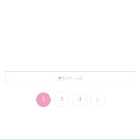
次のページ
次
1
2
3
へ