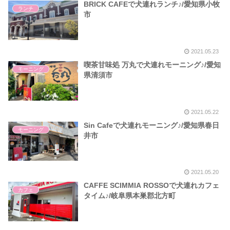
BRICK CAFEで犬連れランチ♪/愛知県小牧
ランチ
市
2021.05.23
喫茶甘味処 万丸で犬連れモーニング♪/愛知
モーニング
県清須市
2021.05.22
Sin Cafeで犬連れモーニング♪/愛知県春日
モーニング
井市
2021.05.20
CAFFE SCIMMIA ROSSOで犬連れカフェ
カフェ
タイム♪/岐阜県本巣郡北方町