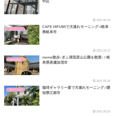
中区
2021.05.29
CAFE HIFUMIで犬連れモーニング♪/岐阜
モーニング
県岐阜市
2021.05.27
meme散歩♪ぎふ清流里山公園を散策♪ / 岐
meme散歩
阜県美濃加茂市
2021.05.26
珈琲ギャラリー宴で犬連れモーニング♪/愛
モーニング
知県江南市
2021.05.25