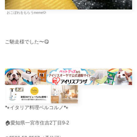
おこぼれをもらうmeme🐶
ご馳走様でした〜😋
🐾イタリア料理ベルコルノ🐾
🏠愛知県一宮市住吉2丁目9-2