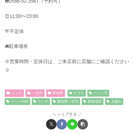
☎️0586-52-3567（予約可）
⏰11:00〜23:00
🎌不定休
🚘駐車場有
※営業時間・定休日は、ご来店前に店舗にご確認ください
☺︎
ランチ
一宮市
愛知県
テラス
ペット可
ペット同伴
ランチ
愛知県一宮市
東海地区
犬連れ
シェアする