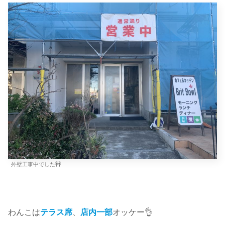
外壁工事中でした🚧
わんこは
テラス席
、
店内一部
オッケー👌