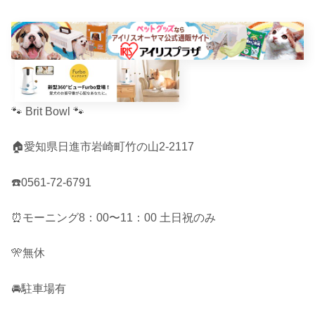
🐾 Brit Bowl 🐾
🏠愛知県日進市岩崎町竹の山2-2117
☎️0561-72-6791
⏰モーニング8：00〜11：00 土日祝のみ
🎌無休
🚘駐車場有