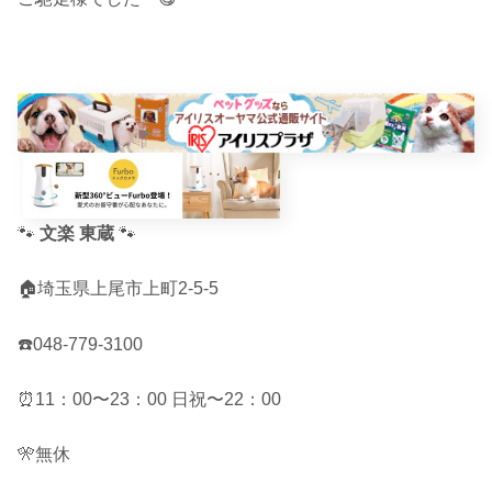
🐾
文楽 東蔵
🐾
🏠埼玉県上尾市上町2-5-5
☎️048-779-3100
⏰11：00〜23：00 日祝〜22：00
🎌無休