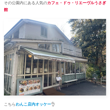
その公園内にある人気の
カフェ・ドゥ・リエーヴルうさぎ
館
こちら
わんこ店内オッケー
👌