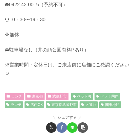
☎️0422-43-0015（予約不可）
⏰10：30〜19：30
🎌無休
🚘駐車場なし（井の頭公園有料Pあり）
※営業時間・定休日は、ご来店前に店舗にご確認ください
☺︎
ランチ
東京都
武蔵野市
ペット可
ペット同伴
ランチ
店内OK
東京都武蔵野市
犬連れ
関東地区
シェアする