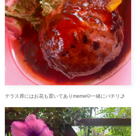
テラス席にはお花も置いてありmeme🐶一緒にパチリ🤳