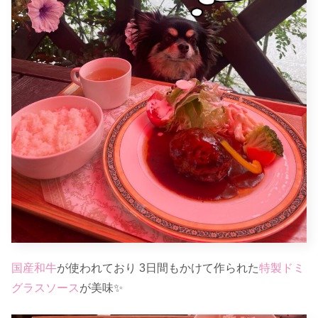
国産和牛
が使われており 3日間もかけて作られた
特製ドミ
グラスソース
が美味✨