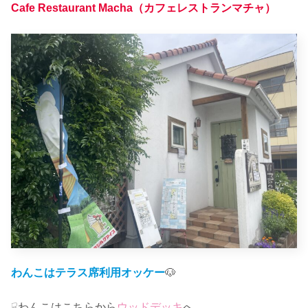
Cafe Restaurant Macha（カフェレストランマチャ）
わんこはテラス席利用オッケー
🐶
☟わんこはこちらから
ウッドデッキ
へ…