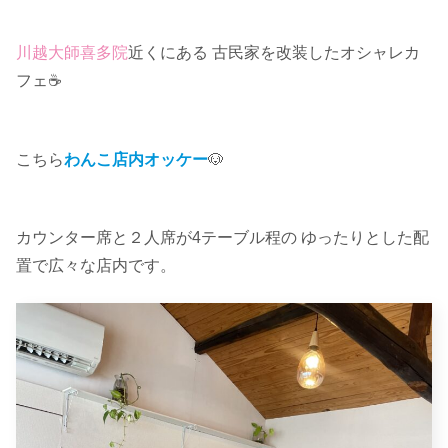
川越大師喜多院
近くにある 古民家を改装したオシャレカ
フェ☕️
こちら
わんこ店内オッケー
🐶
カウンター席と２人席が4テーブル程の ゆったりとした配
置で広々な店内です。