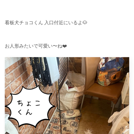
看板犬チョコくん 入口付近にいるよ🐶
お人形みたいで可愛い〜ね❤️