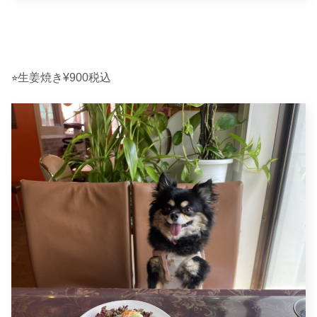
⭐︎生姜焼き¥900税込