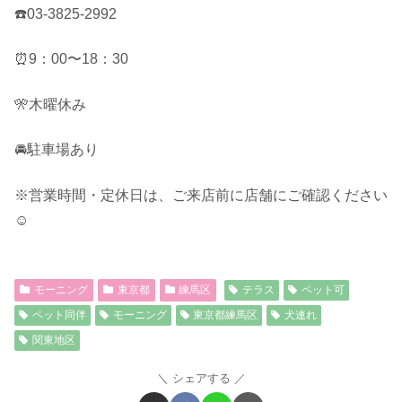
☎️03-3825-2992
⏰9：00〜18：30
🎌木曜休み
🚘駐車場あり
※営業時間・定休日は、ご来店前に店舗にご確認ください
☺︎
モーニング
東京都
練馬区
テラス
ペット可
ペット同伴
モーニング
東京都練馬区
犬連れ
関東地区
シェアする