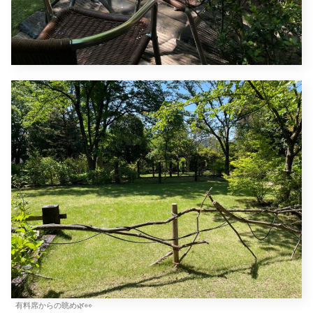
有料席からの眺め🌿👀