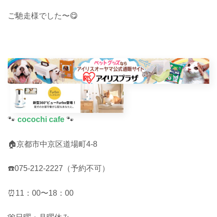
ご馳走様でした〜😋
🐾
cocochi cafe
🐾
🏠京都市中京区道場町4-8
☎️075-212-2227（予約不可）
⏰11：00〜18：00