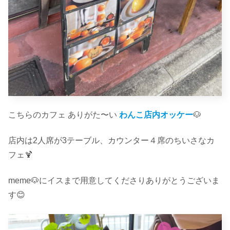
こちらのカフェ ありがた〜い
わんこ店内オッケー
🐶
店内は2人席が3テーブル、カウンター４席のちいさなカ
フェ🍹
meme🐶にイスまで用意してくださりありがとうございま
す😊