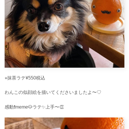
⭐︎抹茶ラテ¥550税込
わんこの似顔絵を描いてくださいましたよ〜♡
感動❗️meme🐶ラテ✨上手〜👏