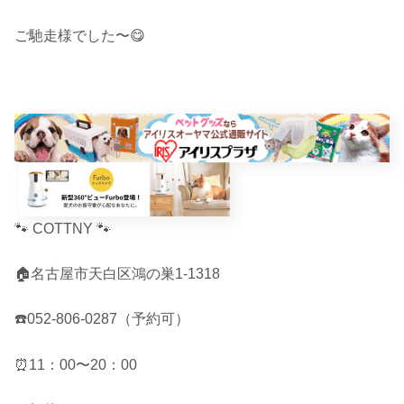
ご馳走様でした〜😋
🐾 COTTNY 🐾
🏠名古屋市天白区鴻の巣1-1318
☎️052-806-0287（予約可）
⏰11：00〜20：00