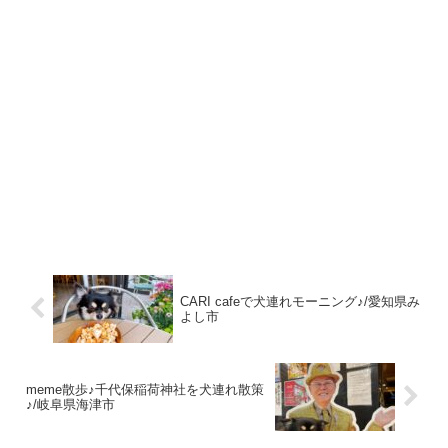
CARI cafeで犬連れモーニング♪/愛知県み
よし市
meme散歩♪千代保稲荷神社を犬連れ散策
♪/岐阜県海津市