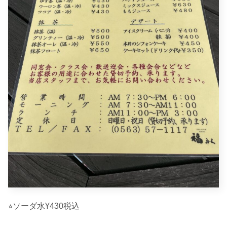
⭐︎ソーダ水¥430税込