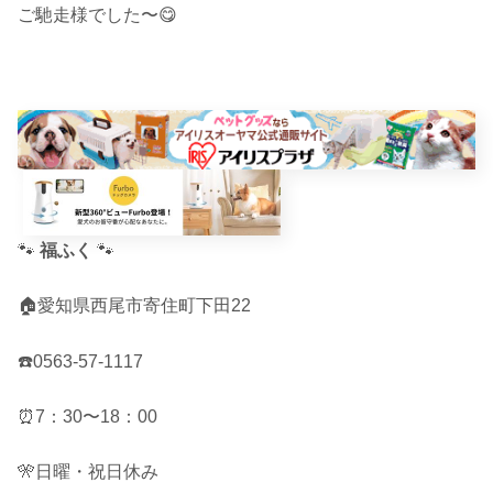
ご馳走様でした〜😋
🐾
福ふく
🐾
🏠愛知県西尾市寄住町下田22
☎️0563-57-1117
⏰7：30〜18：00
🎌日曜・祝日休み