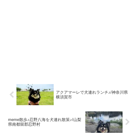
アクアマーレで犬連れランチ♪/神奈川県
横須賀市
meme散歩♪忍野八海を犬連れ散策♪/山梨
県南都留郡忍野村