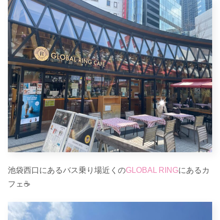
池袋西口にあるバス乗り場近くの
GLO
BAL
RING
にあるカ
フェ☕️