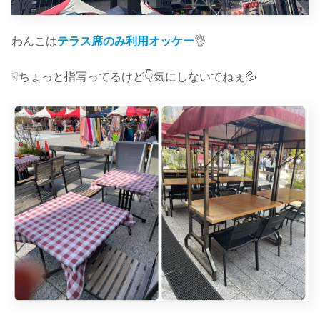
わんこは
テラス席のみ利用オッケー
👌
☟ちょっと指写ってるけど👇気にしないでねぇ💦