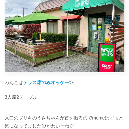
わんこは
テラス席のみオッケー
🐶
3人席2テーブル
入口のブリキのうさちゃんが首を振るのでmemeはずっと
気になってました😅かわいーね♡