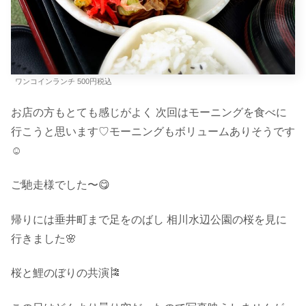
ワンコインランチ 500円税込
お店の方もとても感じがよく 次回はモーニングを食べに
行こうと思います♡モーニングもボリュームありそうです
☺︎
ご馳走様でした〜😋
帰りには垂井町まで足をのばし 相川水辺公園の桜を見に
行きました🌸
桜と鯉のぼりの共演🎏