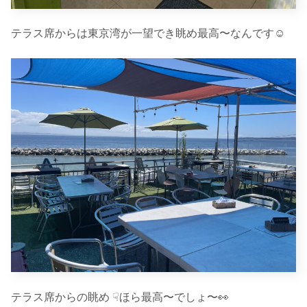
テラス席からは東京湾が一望でき眺め最高〜なんです☺︎
テラス席からの眺め ☟ほら最高〜でしょ〜👀