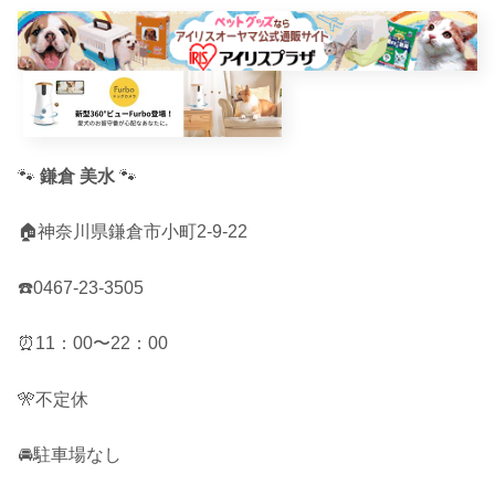
🐾
鎌倉 美水
🐾
🏠神奈川県鎌倉市小町2-9-22
☎️0467-23-3505
⏰11：00〜22：00
🎌不定休
🚘駐車場なし