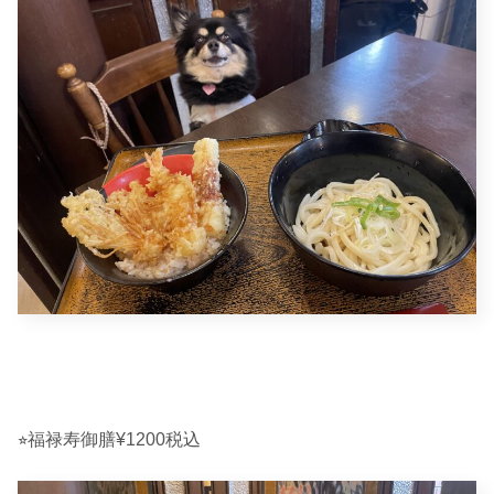
⭐︎福禄寿御膳¥1200税込