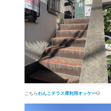
こちら
わんこテラス席利用オッケー
🐶