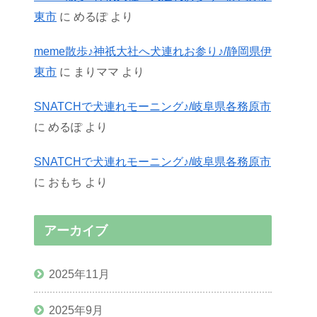
東市
に
めるぽ
より
meme散歩♪神祇大社へ犬連れお参り♪/静岡県伊
東市
に
まりママ
より
SNATCHで犬連れモーニング♪/岐阜県各務原市
に
めるぽ
より
SNATCHで犬連れモーニング♪/岐阜県各務原市
に
おもち
より
アーカイブ
2025年11月
2025年9月