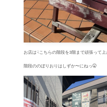
お店は☟こちらの階段を3階まで頑張って上
階段ののぼりおりはしずか〜にねっ🤫