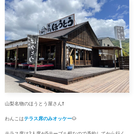
山梨名物のほうとう屋さん❗️
わんこは
テラス席のみオッケー
🐶
テラス席は2人席が5テーブル程なので予約してから行く