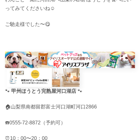
ってみてくださいね☺︎
ご馳走様でした〜😋
🐾
甲州ほうとう完熟屋河口湖店
🐾
🏠山梨県南都留郡富士河口湖町河口2866
☎️0555-72-8872（予約可）
⏰10：00〜20：00