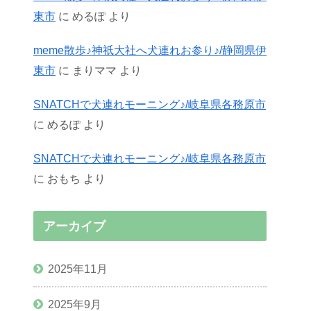
東市
に
めるぽ
より
meme散歩♪神祇大社へ犬連れお参り♪/静岡県伊
東市
に
まりママ
より
SNATCHで犬連れモーニング♪/岐阜県各務原市
に
めるぽ
より
SNATCHで犬連れモーニング♪/岐阜県各務原市
に
おもち
より
アーカイブ
2025年11月
2025年9月