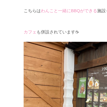
こちらは
わんこと一緒にBBQができる
施設☺
カフェ
も併設されています☕️