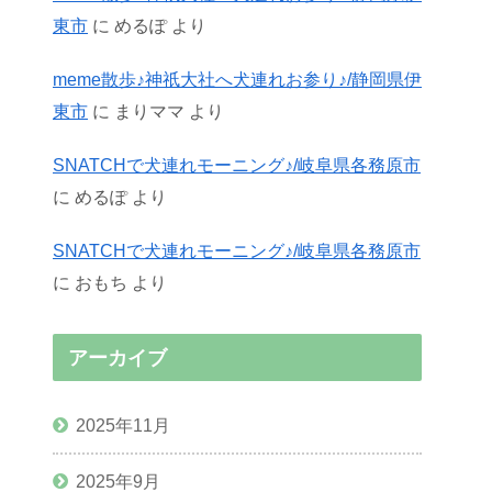
東市
に
めるぽ
より
meme散歩♪神祇大社へ犬連れお参り♪/静岡県伊
東市
に
まりママ
より
SNATCHで犬連れモーニング♪/岐阜県各務原市
に
めるぽ
より
SNATCHで犬連れモーニング♪/岐阜県各務原市
に
おもち
より
アーカイブ
2025年11月
2025年9月