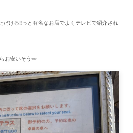
だける‼️っと有名なお店でよくテレビで紹介され
らお安いそう👀