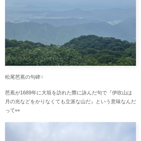
松尾芭蕉の句碑☟
芭蕉が1689年に大垣を訪れた際に詠んだ句で『伊吹山は
月の光などをかりなくても立派な山だ』という意味なんだ
って👀