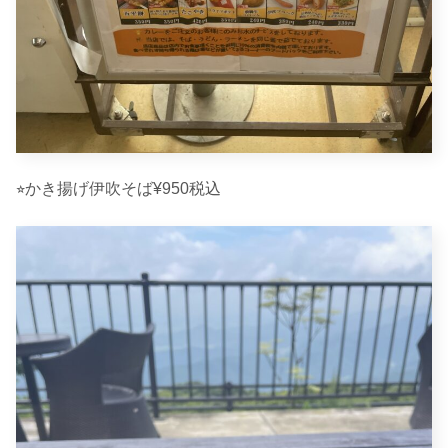
⭐︎かき揚げ伊吹そば¥950税込