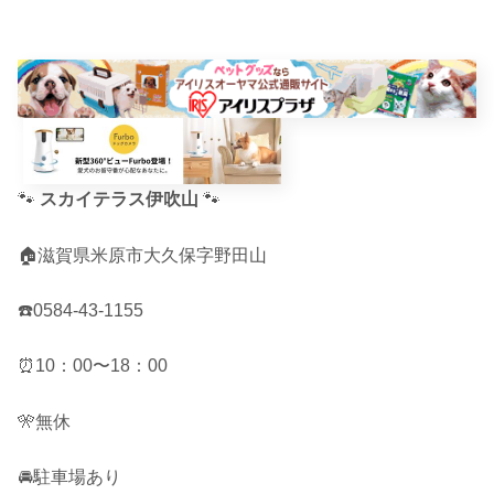
🐾
スカイテラス伊吹山
🐾
🏠滋賀県米原市大久保字野田山
☎️0584-43-1155
⏰10：00〜18：00
🎌無休
🚘駐車場あり