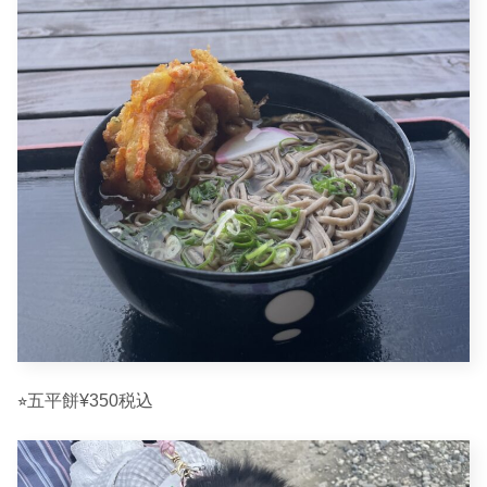
⭐︎五平餅¥350税込