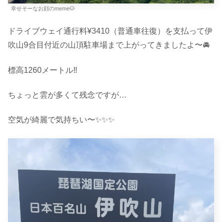
幸せそーなお顔のmeme🐶
ドライブウェイ通行料¥3410（普通車往復）を支払って伊
吹山9合目付近の山頂駐車場まで上がってきましたよ〜🚘
標高1260メートル‼️
ちょっと雲が多くて残念ですが…
空気が綺麗で気持ちい〜✨✨✨