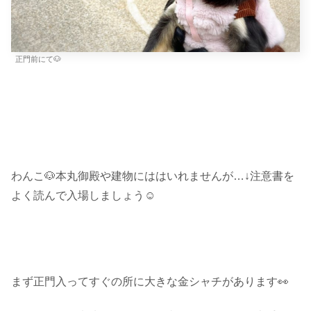
正門前にて🐶
わんこ🐶本丸御殿や建物にははいれませんが…↓注意書を
よく読んで入場しましょう☺︎
まず正門入ってすぐの所に大きな金シャチがあります👀