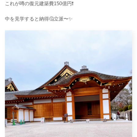
これが噂の復元建築費150億円❗️
中を見学すると納得🤔立派〜✨