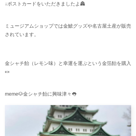
↓ポストカードをいただきましたよ🏯
ミュージアムショップでは金鯱グッズや名古屋土産が販売
されています。
金シャチ飴（レモン味）と幸運を運ぶという金箔飴を購入
🍬
meme🐶金シャチ飴に興味津々👅