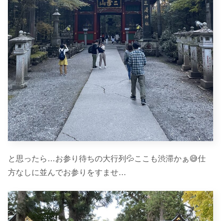
と思ったら…お参り待ちの大行列💦ここも渋滞かぁ😅仕
方なしに並んでお参りをすませ…