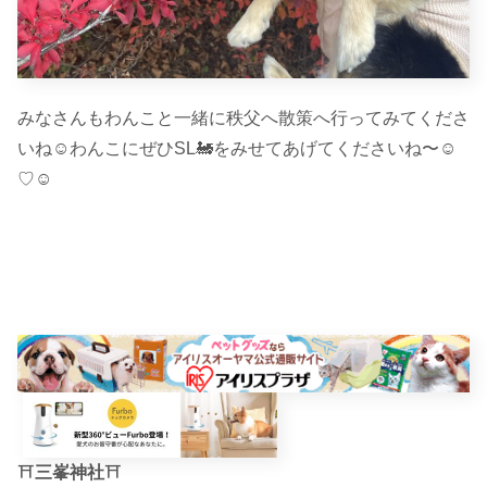
みなさんもわんこと一緒に秩父へ散策へ行ってみてくださ
いね☺︎わんこにぜひSL🚂をみせてあげてくださいね〜☺︎
♡☺︎
⛩
三峯神社
⛩