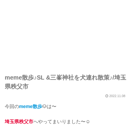
meme散歩♪SL &三峯神社を犬連れ散策♪/埼玉
県秩父市
2022.11.08
今回の
meme散歩
🐶は〜
埼玉県秩父市
へやってまいりました〜☺︎