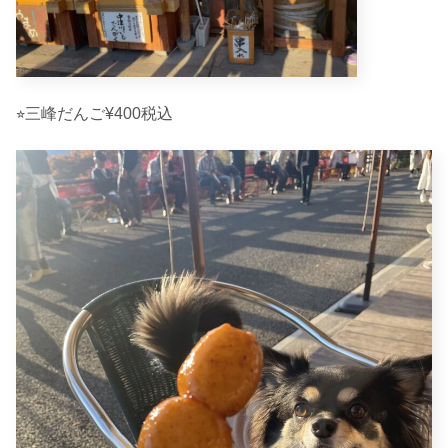
⭐︎三峰だんご¥400税込