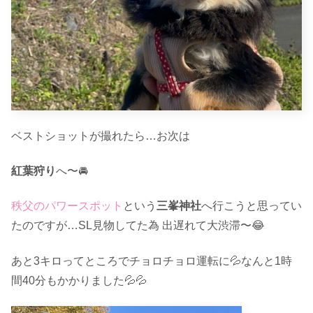
ベストショットが撮れたら…お次は
紅葉狩り
へ〜🚘
秩父のパワースポット
という
三峯神社
へ行こうと思ってい
たのですが…SL見物してた為 出遅れて大渋滞〜😂
あと3キロってところでチョロチョロ運転に💦なんと1時
間40分もかかりました💦💦