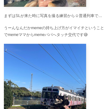
まずはSLが来た時に写真を撮る練習から☺︎普通列車で…
うーんなんだかmemeの持ち上げ方がイマイチということ
でmemeママからmemeパパへタッチ交代です😅