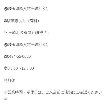
🏠埼玉県秩父市三峰298-1
🚘駐車場あり（有料）
🐾 三峰お犬茶屋 山麓亭 🐾
🏠埼玉県秩父市三峰298-1
☎️0494-55-0036
⏰8：00〜17：00
🎌無休
※営業時間・定休日は、ご来店前に店舗にご確認ください
☺︎