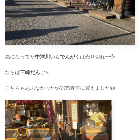
気になってた
中津川いもでんがく
は売り切れ〜💦
ならば
三峰だんご
🍡
こちらもあぶなかった💦完売直前に買えました😅