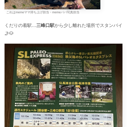
これはmemeママ持ち上げ担当・memeパパ写真担当
くだりの着駅…
三峰口駅
から少し離れた場所でスタンバイ
🤳🐶