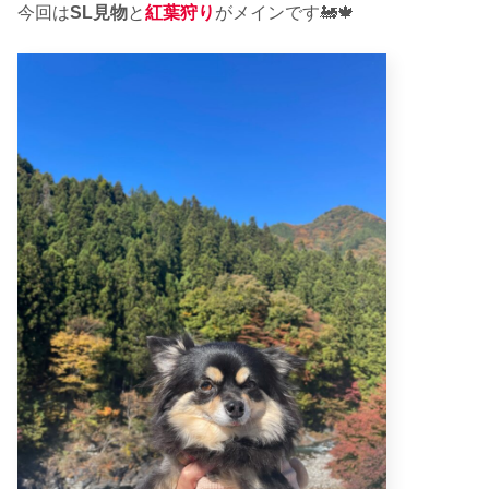
今回は
SL見物
と
紅葉狩り
がメインです🚂🍁