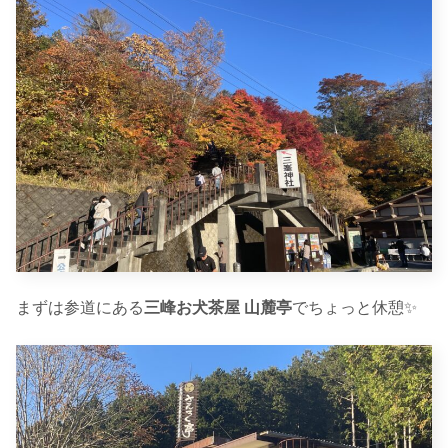
まずは参道にある
三峰お犬茶屋 山麓亭
でちょっと休憩✨