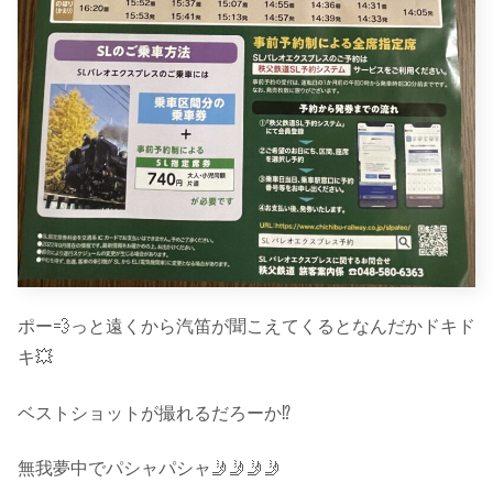
ポー💨っと遠くから汽笛が聞こえてくるとなんだかドキド
キ💥
ベストショットが撮れるだろーか⁉️
無我夢中でパシャパシャ🤳🤳🤳🤳