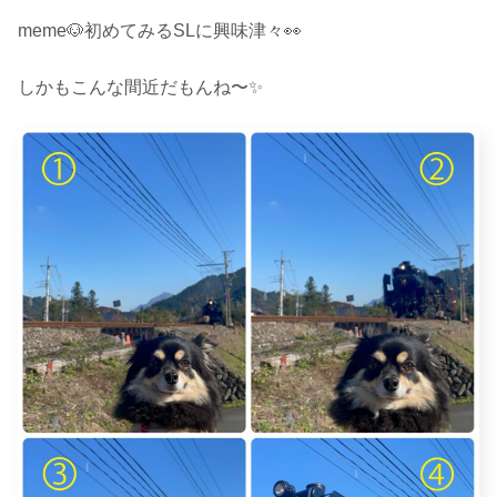
meme🐶初めてみるSLに興味津々👀
しかもこんな間近だもんね〜✨