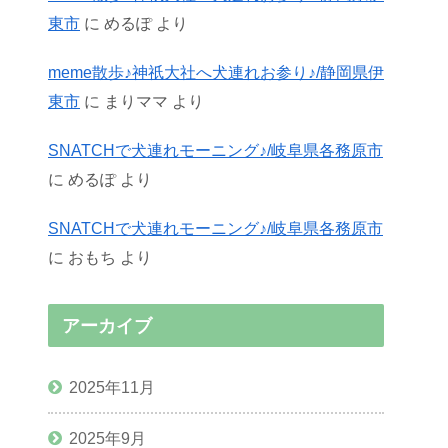
東市
に
めるぽ
より
meme散歩♪神祇大社へ犬連れお参り♪/静岡県伊
東市
に
まりママ
より
SNATCHで犬連れモーニング♪/岐阜県各務原市
に
めるぽ
より
SNATCHで犬連れモーニング♪/岐阜県各務原市
に
おもち
より
アーカイブ
2025年11月
2025年9月