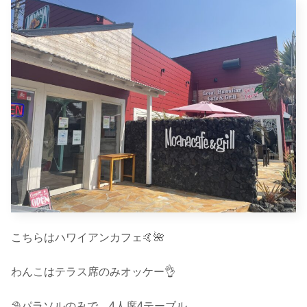
こちらはハワイアンカフェ🤙🌺
わんこはテラス席のみオッケー👌
⛱パラソルのみで、4人席4テーブル