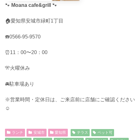
🐾
Moana cafe&grill
🐾
🏠愛知県安城市緑町1丁目
☎️0566-95-9570
⏰11：00〜20：00
🎌火曜休み
🚘駐車場あり
※営業時間・定休日は、ご来店前に店舗にご確認ください
☺︎
ランチ
安城市
愛知県
テラス
ペット可