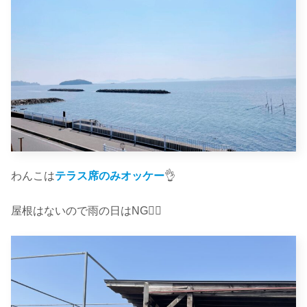
わんこは
テラス席のみオッケー
👌
屋根はないので雨の日はNG🙅‍♀️