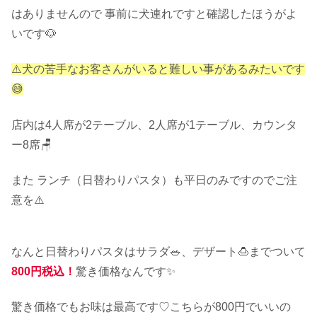
はありませんので 事前に犬連れですと確認したほうがよ
いです🐶
⚠️犬の苦手なお客さんがいると難しい事があるみたいです
😅
店内は4人席が2テーブル、2人席が1テーブル、カウンタ
ー8席🪑
また ランチ（日替わりパスタ）も平日のみですのでご注
意を⚠️
なんと日替わりパスタはサラダ🥗、デザート🍮までついて
800円税込！
驚き価格なんです✨
驚き価格でもお味は最高です♡こちらが800円でいいの