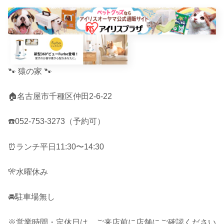
🐾 猿の家 🐾
🏠名古屋市千種区仲田2-6-22
☎️052-753-3273（予約可）
⏰ランチ平日11:30〜14:30
🎌水曜休み
🚘駐車場無し
※営業時間・定休日は、ご来店前に店舗にご確認ください