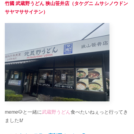
竹國 武蔵野うどん 狭山笹井店（タケグニ ムサシノウドン
サヤマササイテン）
meme🐶と一緒に
武蔵野うどん
食べたいねぇっと行ってき
ました🥢