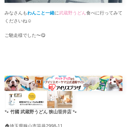
みなさんも
わんこと一緒
に
武蔵野うどん
食べに行ってみて
くださいね☺︎
ご馳走様でした〜😋
🐾
竹國 武蔵野うどん 狭山笹井店
🐾
🏠埼玉県狭山市笹井2998-11