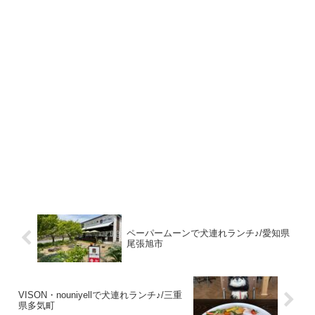
ペーパームーンで犬連れランチ♪/愛知県
尾張旭市
VISON・nouniyellで犬連れランチ♪/三重
県多気町