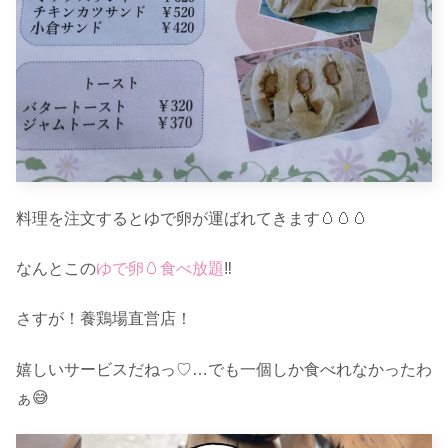
料理を注文するとゆで卵が運ばれてきます🥚🥚🥚
なんとこの
ゆで卵🥚食べ放題
‼︎
さすが！養鶏場直営店！
嬉しいサービスだねっ♡…でも一個しか食べれなかったわ
ぁ😅