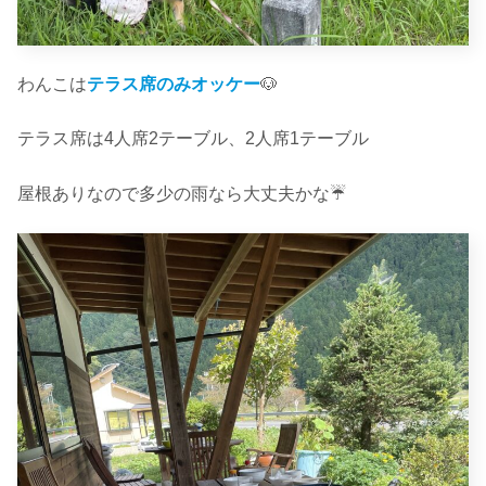
わんこは
テラス席のみオッケー
🐶
テラス席は4人席2テーブル、2人席1テーブル
屋根ありなので多少の雨なら大丈夫かな☔️