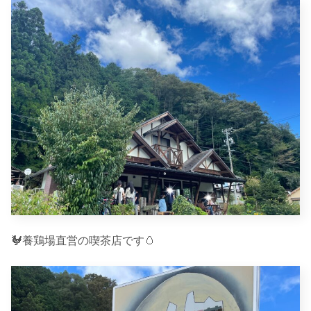
🐓養鶏場直営の喫茶店です🥚