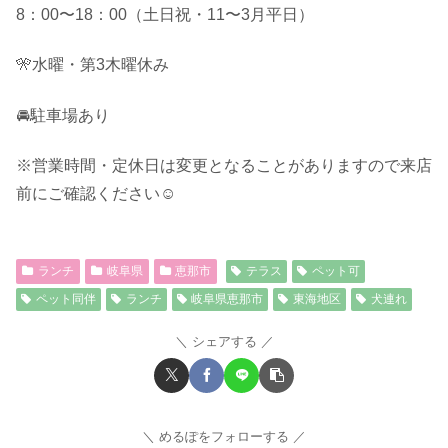
8：00〜18：00（土日祝・11〜3月平日）
🎌水曜・第3木曜休み
🚘駐車場あり
※営業時間・定休日は変更となることがありますので来店
前にご確認ください☺︎
ランチ
岐阜県
恵那市
テラス
ペット可
ペット同伴
ランチ
岐阜県恵那市
東海地区
犬連れ
シェアする
めるぽをフォローする