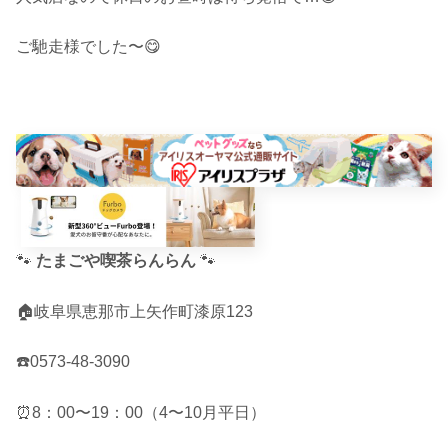
ご馳走様でした〜😋
🐾
たまごや喫茶らんらん
🐾
🏠岐阜県恵那市上矢作町漆原123
☎️0573-48-3090
⏰8：00〜19：00（4〜10月平日）