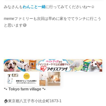
みなさんも
わんこと一緒
に行ってみてくださいね〜☺︎
memeファミリーも次回は早めに家をでてランチに行こう
と思います😅
🐾
Tokyo farm village
🐾
🏠東京都八王子市小比企町1673-1