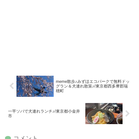
meme散歩♪みずほエコパークで無料ドッ
グラン＆犬連れ散策♪/東京都西多摩郡瑞
穂町
一平ソバで犬連れランチ♪/東京都小金井
市
コメント