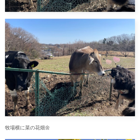
牧場横に菜の花畑🌼