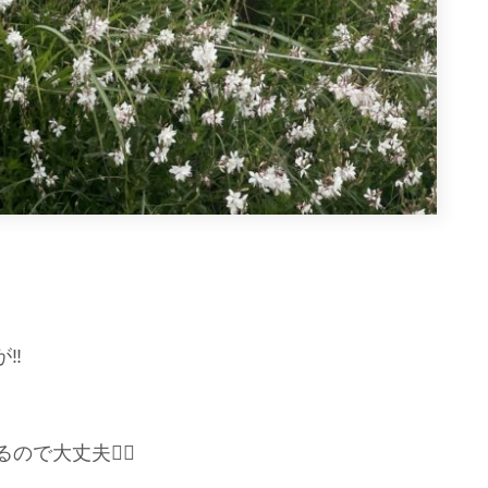
‼️
で大丈夫🙆‍♀️