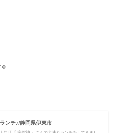
☺︎
ランチ♪/静岡県伊東市
人気店『 宇賀神 』さんで犬連れランチをしてきまし