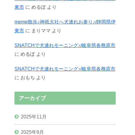
東市
に
めるぽ
より
meme散歩♪神祇大社へ犬連れお参り♪/静岡県伊
東市
に
まりママ
より
SNATCHで犬連れモーニング♪/岐阜県各務原市
に
めるぽ
より
SNATCHで犬連れモーニング♪/岐阜県各務原市
に
おもち
より
アーカイブ
2025年11月
2025年9月