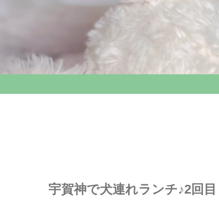
宇賀神で犬連れランチ♪2回目