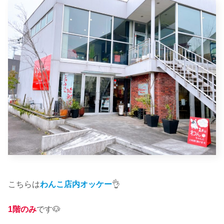
こちらは
わんこ店内オッケー
👌
1階のみ
です🐶