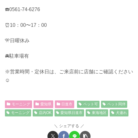
☎️0561-74-6276
⏰10：00〜17：00
🎌日曜休み
🚘駐車場有
※営業時間・定休日は、ご来店前に店舗にご確認ください
☺︎
モーニング
愛知県
日進市
ペット可
ペット同伴
モーニング
店内OK
愛知県日進市
東海地区
犬連れ
シェアする